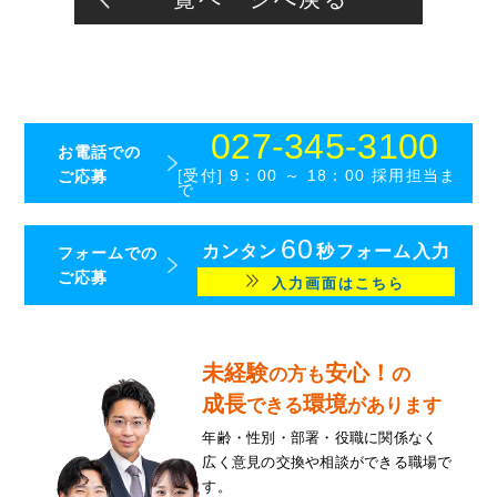
027-345-3100
お電話での
ご応募
[受付] 9：00 ～ 18：00 採用担当ま
で
60
カンタン
秒フォーム入力
フォームでの
ご応募
入力画面はこちら
未経験
安心！
の方も
の
成長
環境
できる
があります
年齢・性別・部署・役職に関係なく
広く意見の交換や相談ができる
職場で
す。