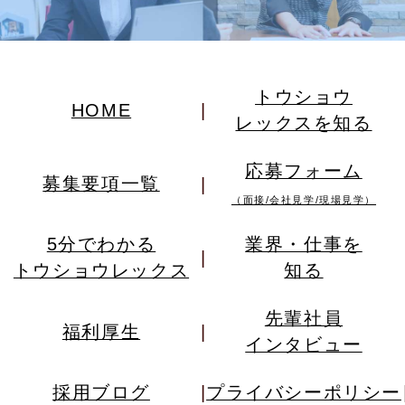
トウショウ
HOME
レックスを知る
応募フォーム
募集要項一覧
（面接/会社見学/現場見学）
5分でわかる
業界・仕事を
トウショウレックス
知る
先輩社員
福利厚生
インタビュー
採用ブログ
プライバシーポリシー