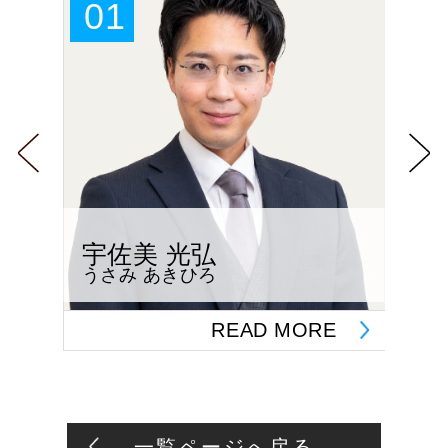
01
0
宇佐美 光弘
西
うさみ あきひろ
にし
E
READ MORE
一覧ページへ戻る