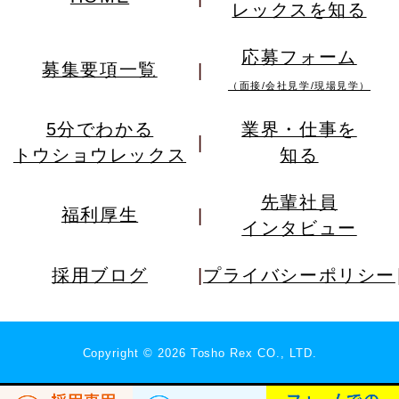
レックスを知る
応募フォーム
募集要項一覧
（面接/会社見学/現場見学）
5分でわかる
業界・仕事を
トウショウレックス
知る
先輩社員
福利厚生
インタビュー
採用ブログ
プライバシーポリシー
Copyright
©
2026 Tosho Rex CO., LTD.