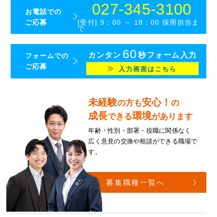
027-345-3100
お電話での
ご応募
[受付] 9：00 ～ 18：00 採用担当ま
で
60
カンタン
秒フォーム入力
フォームでの
ご応募
入力画面はこちら
未経験
安心！
の方も
の
成長
環境
できる
があります
年齢・性別・部署・役職に関係なく
広く意見の交換や相談ができる
職場で
す。
募集職種一覧へ